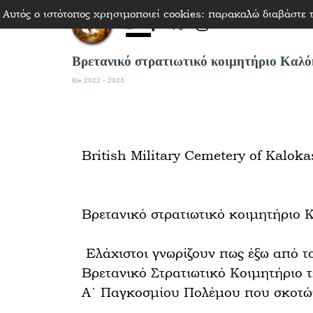
Μετάβαση στο περιεχόμενο
Αυτός ο ιστότοπος χρησιμοποιεί cookies: παρακαλώ διαβάστε
Παράλειψη μενού
Βρετανικό στρατιωτικό κοιμητήριο Καλ
file 2022 - 2023
British Military Cemetery of Kalok
Βρετανικό στρατιωτικό κοιμητήριο Κ
Ελάχιστοι γνωρίζουν πως έξω από τ
Βρετανικό Στρατιωτικό Κοιμητήριο 
Α΄ Παγκοσμίου Πολέμου που σκοτώθ