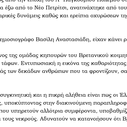
 έξω από το Νέο Πετρίτσι, ανατινάχτηκε από του
αρικές δυνάμεις καθώς και ερείπια οχυρώσεων τ
δημοσιογράφο Βασίλη Αναστασιάδη, είχαν κάνει ρε
ος της ομάδας κηπουρών του Βρετανικού κοιμητ
τάφων. Εντυπωσιακή η εικόνα της καθαριότητας, 
άς των δεκάδων ανθρώπων που τα φροντίζουν, σα
 συγκινητική και η πικρή αλήθεια είναι πως οι 
ς, υποκύπτοντας στην διακινούμενη παραπληροφό
που υπηρετούν αλλότρια συμφέροντα, υποβαθμίζ
ά τους νεκρούς. Αδυνατούν να κατανοήσουν ότι Β