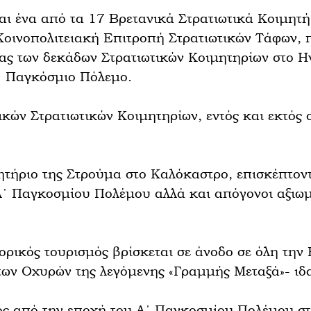
αι ένα από τα 17 Βρετανικά Στρατιωτικά Κοιμητ
Κοινοπολιτειακή Επιτροπή Στρατιωτικών Τάφων, π
ίας των δεκάδων Στρατιωτικών Κοιμητηρίων στο Η
Β΄ Παγκόσμιο Πόλεμο.
ικών Στρατιωτικών Κοιμητηρίων, εντός και εκτός
ητήριο της Στρούμα στο Καλόκαστρο, επισκέπτοντ
 Α΄ Παγκοσμίου Πολέμου αλλά και απόγονοι αξιωμ
τορικός τουρισμός βρίσκεται σε άνοδο σε όλη τη
των Οχυρών της λεγόμενης «Γραμμής Μεταξά»- ιδ
ος από την εποχή του Α΄ Παγκοσμίου Πολέμου στι