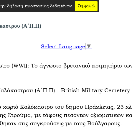
 την δήλωση προστασίας δεδομένων.
Συμφωνώ
όκαστρου (Α΄Π.Π)
Select Language
▼
astro (WWI): Το άγνωστο βρετανικό κοιμητήριο τω
αλόκαστρου (Α΄Π.Π) - British Military Cemetery
ο χωριό Καλόκαστρο του δήμου Ηράκλειας, 25 χλμ
της Στρούμα, με τάφους πεσόντων αξιωματικών κα
ηκαν στις συγκρούσεις με τους Βούλγαρους.