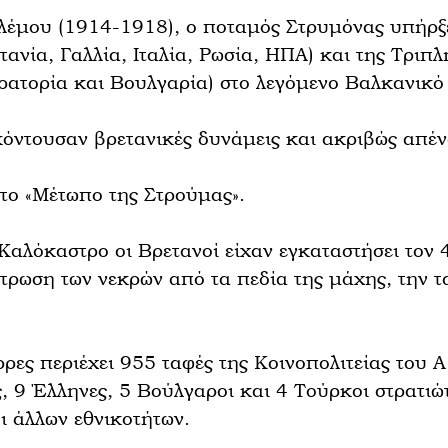
ολέμου (1914-1918), ο ποταμός Στρυμόνας υπήρξ
νία, Γαλλία, Ιταλία, Ρωσία, ΗΠΑ) και της Τριπλ
ατορία και Βουλγαρία) στο λεγόμενο Βαλκανικό
κόντουσαν βρετανικές δυνάμεις και ακριβώς απέν
 το «Μέτωπο της Στρούμας».
Καλόκαστρο οι Βρετανοί είχαν εγκαταστήσει το
τρωση των νεκρών από τα πεδία της μάχης, την τ
ρες περιέχει 955 ταφές της Κοινοπολιτείας του Α
ς, 9 Έλληνες, 5 Βούλγαροι και 4 Τούρκοι στρατιώτ
ι άλλων εθνικοτήτων.