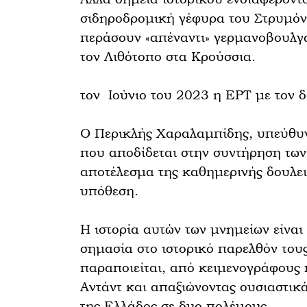
σιδηροδρομική γέφυρα του Στρυμόνα
περάσουν «απέναντι» γερμανοβουλγ
τον Λιθότοπο στα Κρούσσια.
τον Ιούνιο του 2023 η ΕΡΤ με τον 
Ο Περικλής Χαραλαμπίδης, υπεύθυν
που αποδίδεται στην συντήρηση των 
αποτέλεσμα της καθημερινής δουλει
υπόθεση.
Η ιστορία αυτών των μνημείων είναι
σημασία στο ιστορικό παρελθόν του
παραποιείται, από κειμενογράφους 
Αντάντ και απαξιώνοντας ουσιαστικ
της Ελλάδος σε δυο πολέμους.