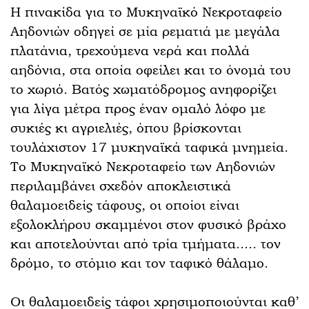
Η πινακίδα για το Μυκηναϊκό Νεκροταφείο
Αηδονιών οδηγεί σε μία ρεματιά με μεγάλα
πλατάνια, τρεχούμενα νερά και πολλά
αηδόνια, στα οποία οφείλει και το όνομά του
το χωριό. Βατός χωματόδρομος ανηφορίζει
για λίγα μέτρα προς έναν ομαλό λόφο με
συκιές κι αγριελιές, όπου βρίσκονται
τουλάχιστον 17 μυκηναϊκά ταφικά μνημεία.
Το Μυκηναϊκό Νεκροταφείο των Αηδονιών
περιλαμβάνει σχεδόν αποκλειστικά
θαλαμοειδείς τάφους, οι οποίοι είναι
εξολοκλήρου σκαμμένοι στον φυσικό βράχο
και αποτελούνται από τρία τμήματα..... τον
δρόμο, το στόμιο και τον ταφικό θάλαμο.
Οι θαλαμοειδείς τάφοι χρησιμοποιούνται καθ’