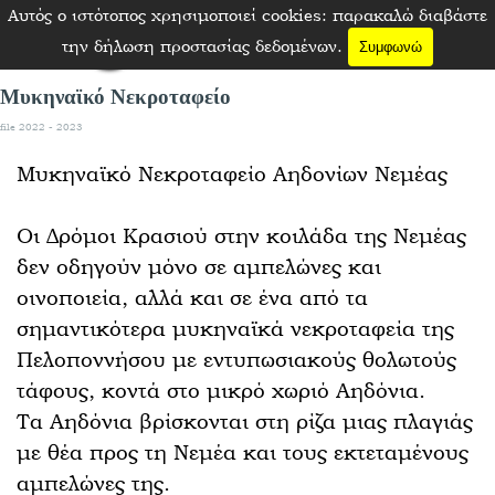
Μετάβαση στο περιεχόμενο
Αυτός ο ιστότοπος χρησιμοποιεί cookies: παρακαλώ διαβάστε
Παράλειψη μενού
την δήλωση προστασίας δεδομένων.
Συμφωνώ
Μυκηναϊκό Νεκροταφείο
file 2022 - 2023
Μυκηναϊκό Νεκροταφείο Αηδονίων Νεμέας
Οι Δρόμοι Κρασιού στην κοιλάδα της Νεμέας
δεν οδηγούν μόνο σε αμπελώνες και
οινοποιεία, αλλά και σε ένα από τα
σημαντικότερα μυκηναϊκά νεκροταφεία της
Πελοποννήσου με εντυπωσιακούς θολωτούς
τάφους, κοντά στο μικρό χωριό Αηδόνια.
Τα Αηδόνια βρίσκονται στη ρίζα μιας πλαγιάς
με θέα προς τη Νεμέα και τους εκτεταμένους
αμπελώνες της.